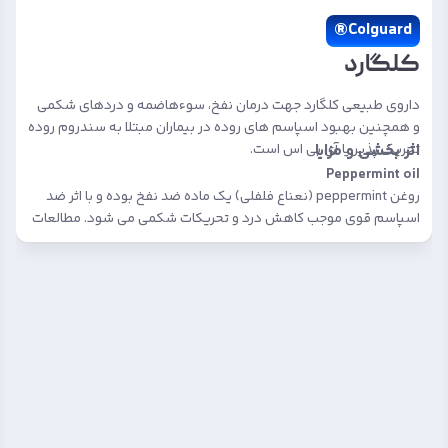
Colguard®
کلگارد
داروی طبیعی کلگارد جهت درمان نفخ، سوءهاضمه و دردهای شکمی
و همچنین بهبود اسپاسم های روده در بیماران مبتلا به سندروم روده
اثر بخشی و مزایا
تحریک پذیر یا آی بی اس است.
Peppermint oil
روغن peppermint (نعناع فلفلی) یک ماده ضد نفخ بوده و با اثر ضد
اسپاسم قوی موجب کاهش درد و تحریکات شکمی می شود. مطالعات
بر روی سلول های زنده در خارج و در داخل بدن انسان ثابت کرده اند
روغن نعناع علائم شکمی را در بیماران مبتلا به سندروم روده تحریک
پذیر با مکانیسم شل کردن عضلات صاف دستگاه گوارش بهبود می
دهد. روغن نعناع زمانی که بطور خوراکی مصرف شود، به سرعت از
ابتدای روده باریک جذب شده و ممکن است عوارض ناخواسته ای مانند
سوزش سردل ایجاد کند. در محصول طبیعی کلگارد از فرمولاسیون
ویژه ای از روغن peppermint (نعناع فلفلی) استفاده شده است که در
آن ماده موثره در پلت ها پوشانده شده و درنتیجه دارو بتدریج و تا
قسمتهای انتهایی روده باریک باز می شود و با اِعمال اثرات موضعی،
انقباضات روده ها را کنترل می کند. درنتیجه عوارض جانبی و سوزش