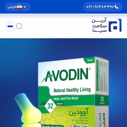
021-91303390
فارسی