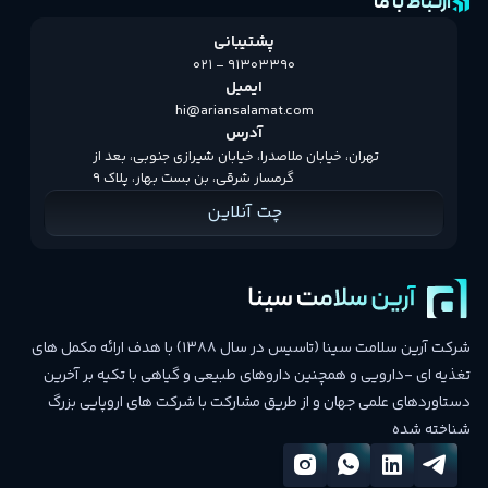
ارتباط با ما
 به
دریا
همرا
به ک
پشتیبانی
احث
اسید
021 - 91303390
این
گردد
ایمیل
ا یا
hi@ariansalamat.com
آدرس
 یک
ضرور
تهران، خیابان ملاصدرا، خیابان شیرازی جنوبی، بعد از
اده
گرمسار شرقی، بن بست بهار، پلاک 9
صارف
می‌ک
چت آنلاین
اده
وبی
نوزا
اول،
توی
شرکت آرین سلامت سینا (تاسیس در سال 1388) با هدف ارائه مکمل های
سبی
تغذیه ای -دارویی و همچنین داروهای طبیعی و گیاهی با تکیه بر آخرین
واد
دستاوردهای علمی جهان و از طریق مشارکت با شرکت های اروپایی بزرگ
شناخته شده
 بر
اشد