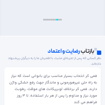
سردل که با مصرف عصاره نعنای عادی در مصرف کنندگان رخ می دهد
کاهش می یابد.
بیش از 90 درصد فرآیندهای هضم و جذب غذا در روده باریک انجام می
شود که در بیماران مبتلا به بیماری های گوارشی و سندروم روده
تحریک پذیر (IBS) این فرآیندها به دلایل مختلف مختل می شود. با
بهبود سلامت روده ها و هضم و جذب مناسب مواد غذایی، کلگارد به
پیشگیری از اختلالات و کمبودهای غذایی نیز کمک می کند.
بازتاب
رضایت و اعتماد
نظر کسانی که پس از تجربه‌ای مثبت، با اطمینان ما را به دیگران پیشنهاد
داده‌اند.
فمی کر انتخاب بسیار مناسب برای بانوانی است که نیاز
به راه حلی غیرهورمونی و ماندگار جهت رفع خشکی واژن
دارند. فمی کر برخلاف لوبریکانت های موقت، رطوبت
مورد نیاز و مداوم را پس از هر بار استفاده، تا 3 روز
فراهم می کند