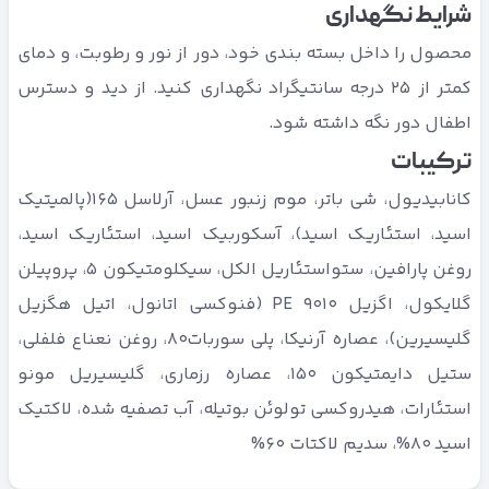
شرایط نگهداری
محصول را داخل بسته بندی خود، دور از نور و رطوبت، و دمای
کمتر از 25 درجه سانتیگراد نگهداری کنید. از دید و دسترس
اطفال دور نگه داشته شود.
ترکیبات
کانابیدیول، شی باتر، موم زنبور عسل، آرلاسل 165(پالمیتیک
اسید، استئاریک اسید)، آسکوربیک اسید، استئاریک اسید،
روغن پارافین، ستواستئاریل الکل، سیکلومتیکون 5، پروپیلن
گلایکول، اگزیل PE 9010 (فنوکسی اتانول، اتیل هگزیل
گلیسیرین)، عصاره آرنیکا، پلی سوربات80، روغن نعناع فلفلی،
ستیل دایمتیکون 150، عصاره رزماری، گلیسیریل مونو
استئارات، هیدروکسی تولوئن بوتیله، آب تصفیه شده، لاکتیک
اسید 80%، سدیم لاکتات 60%