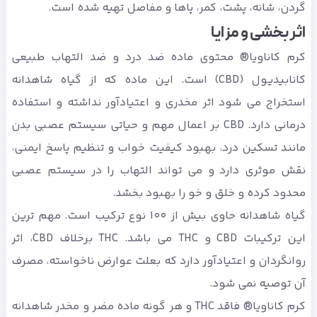
گردن، شانه، پشت، کمر، پاها و مفاصل تهیه شده است.
اثر بخشی و مزایا
کرم کاناویا® محتوی ماده ضد درد و ضد التهاب طبیعی
کانابیدیول (CBD) است. این ماده که از گیاه شاهدانه
استخراج می شود اثر مخدری و اعتیادآور نداشته و استفاده
درمانی دارد. CBD بر اعمال مهم و حیاتی سیستم عصبی بدن
مانند تسکین درد، بهبود کیفیت خواب و تنظیم پاسخ ایمنی،
نقش موثری دارد و می تواند التهاب را در سیستم عصبی
محدود کرده و خلق و خو را بهبود بخشد.
گیاه شاهدانه حاوی بیش از 100 نوع ترکیب است. مهم ترین
این ترکیبات CBD و THC می باشد. THC برخلاف CBD، اثر
روانگردان و اعتیادآور دارد که بعلت عوارض ناخواسته، مصرف
آن توصیه نمی شود.
کرم کاناویا® فاقد THC و هر گونه ماده مضر و مخدر شاهدانه