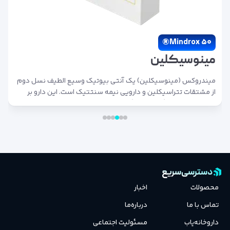
Mindrox 50®
مینوسیکلین
میندروکس (مینوسیکلین) یک آنتی بیوتیک وسیع الطیف نسل دوم
از مشتقات تتراسیکلین و دارویی نیمه سنتتیک است. این دارو بر
علیه باکتری های گرم مثبت، گرم منفی و باکتری های مقاوم به درمان
موثر می باشد. هر قرص میندروکس حاوی 50 میلی گرم مینوسیکلین
(به فرم هیدروکلراید) است.
دسترسی‌سریع
محصولات
اخبار
تماس با ما
درباره‌ما
داروخانه‌یاب
مسئولیت اجتماعی