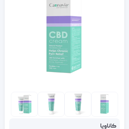
کاناویا