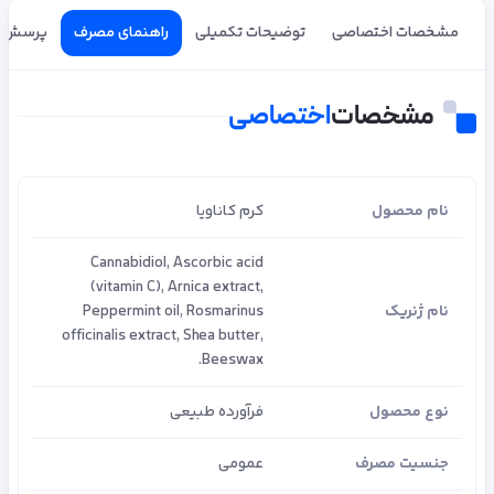
مشخصات اختصاصی
توضیحات تکمیلی
راهنمای مصرف
پرسش و
مشخصات
اختصاصی
نام محصول
کرم کاناویا
Cannabidiol, Ascorbic acid
(vitamin C), Arnica extract,
نام ژنریک
Peppermint oil, Rosmarinus
officinalis extract, Shea butter,
Beeswax.
نوع محصول
فرآورده طبیعی
جنسیت مصرف
عمومی