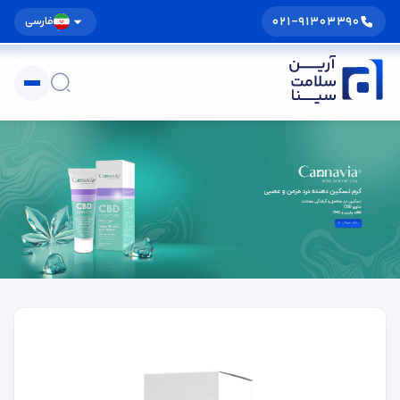
021-91303390
فارسی